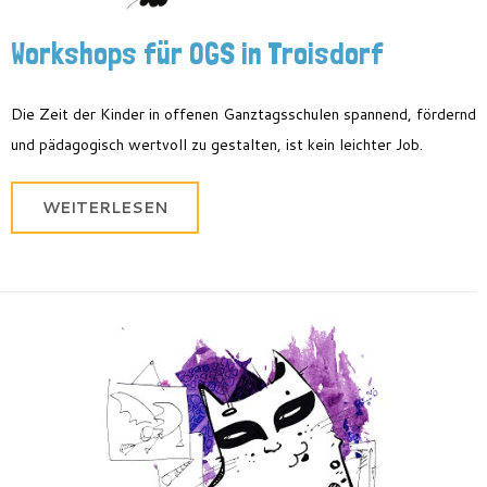
Feriencamp
Jobs
Workshops für OGS in Troisdorf
Kontakt
Die Zeit der Kinder in offenen Ganztags
s
chule
n
spannend, fördernd
und pädagogisch wertvoll zu gestalten, ist kein leichter Job.
WEITERLESEN