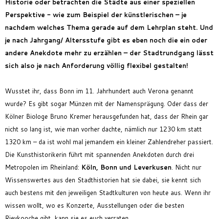
Historie oder betrachten die Städte aus einer speziellen
Perspektive - wie zum Beispiel der künstlerischen – je
nachdem welches Thema gerade auf dem Lehrplan steht. Und
je nach Jahrgang/ Altersstufe gibt es eben noch die ein oder
andere Anekdote mehr zu erzählen – der Stadtrundgang lässt
sich also je nach Anforderung völlig flexibel gestalten!
Wusstet ihr, dass Bonn im 11. Jahrhundert auch Verona genannt
wurde? Es gibt sogar Münzen mit der Namensprägung. Oder dass der
Kölner Biologe Bruno Kremer herausgefunden hat, dass der Rhein gar
nicht so lang ist, wie man vorher dachte, nämlich nur 1230 km statt
1320 km – da ist wohl mal jemandem ein kleiner Zahlendreher passiert.
Die Kunsthistorikerin führt mit spannenden Anekdoten durch drei
Metropolen im Rheinland:
Köln, Bonn und Leverkusen
. Nicht nur
Wissenswertes aus den Stadthistorien hat sie dabei, sie kennt sich
auch bestens mit den jeweiligen Stadtkulturen von heute aus. Wenn ihr
wissen wollt, wo es Konzerte, Ausstellungen oder die besten
Rievkooche gibt, kann sie es euch verraten.