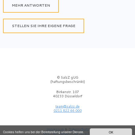
MEHR ANTWORTEN
STELLEN SIE IHRE EIGENE FRAGE
© SalzZ gUG
(haftungsbeschränkt)
Birkenstr. 107
40233 Düsseldorf
team@salzz.de
0211 822 66 000
Impressum
&
Datenschutz
Cookies helfen uns bei der Bereitstellung unserer Dienste.
OK
Geschlechtergerechte Sprache