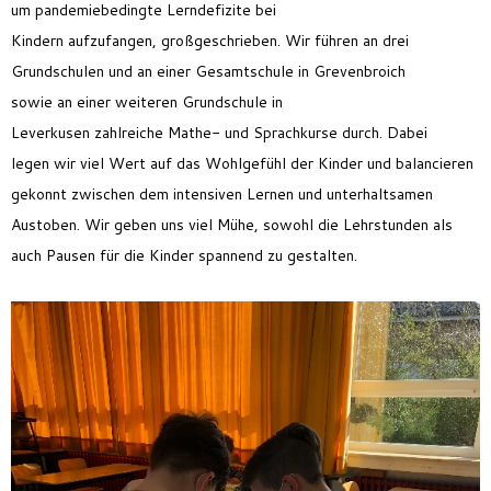
um
pandemiebedingte Lerndefizit
e
bei
Kindern
aufzufangen,
großgeschrieben
. Wir führen an drei
Grundschulen und
an
einer Gesamtschule in Grevenbroich
so
wie
an
einer
weiteren
Grundschule in
Leverkusen
zahlreiche
Mathe- und Sprachk
urse
durch.
Dabei
legen
wir viel
Wert auf
das
Wohlgefühl der Kinder und
balancieren
gekonnt zwischen dem intensiven Lernen und
unterhaltsamen
Austoben.
W
ir
geben
uns
viel
Mühe
,
sowohl die
Lehrstunden
als
auch
Pause
n
für die Kinder spannend
zu gestalten
.