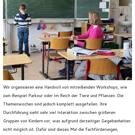
Wir
organisieren eine
Handvoll
von mitrei
ß
enden Workshops, wie
zu
m
Beispiel
Parkour
oder Im Reich der Tiere und Pflanzen.
D
ie
Themenwochen
sind jedoch
komplett ausgefallen
. I
hre
Durc
h
führung
sieht
sehr viel Interaktion zwischen
größeren
Gruppen von Kindern vo
r
, was
aufgrund
derzeitige
r
Gegebenheiten
nicht möglich ist.
Dafür
sind
dieses Mal
die
Fachförderungen,