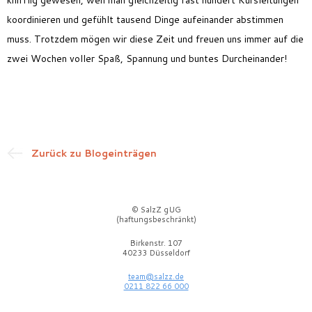
knifflig gewesen, weil man gleichzeitig fast hundert Kursleitungen
koordinieren und gefühlt tausend Dinge aufeinander abstimmen
muss. Trotzdem mögen wir diese Zeit und freuen uns immer auf die
zwei Wochen voller
Spaß, Spannung und bunte
s
Durcheinander!
Zurück zu Blogeinträgen
© SalzZ gUG
(haftungsbeschränkt)
Birkenstr. 107
40233 Düsseldorf
team@salzz.de
0211 822 66 000