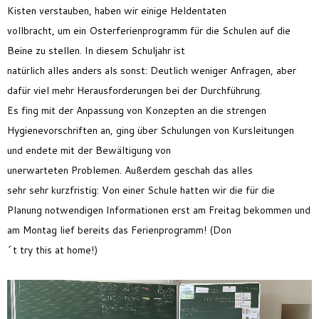
Kisten
verstauben
,
haben
wir
einige
Heldentaten
voll
bracht
,
um
ein
Osterferie
nprogramm
für die Schulen
auf die
Beine zu stellen
.
In diesem Schuljahr ist
natürlich
alles
anders
als
sonst
:
Deutlich
weniger Anfragen, aber
dafür
viel
mehr Herausforderungen
bei der Durchführung
.
Es
fing
mit der Anpassung von Konzepten an die strengen
Hygienevorschriften
an
, g
ing
über Schulung
en
von Kursleitungen
und
ende
t
e
mit
der Bewältigung von
unerwarteten
Problemen
.
Außerdem gesch
ah
das alles
sehr
sehr
kurzfristig
:
Von einer Schule hatten wir die
für die
Planung notwendigen Informationen
erst
am Freitag bekommen und
am Montag lief
bereits
das Ferienprogramm!
(
Don
´t
try
this
at
home
!
)