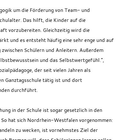
dagogik um die Förderung von Team- und
ulalter. Das hilft, die Kinder auf die
ft vorzubereiten. Gleichzeitig wird die
kt und es entsteht häufig eine sehr enge und auf
 zwischen Schülern und Anleitern. Außerdem
elbstbewusstsein und das Selbstwertgefühl.“,
ialpädagoge, der seit vielen Jahren als
en Ganztagsschule tätig ist und dort
nden durchführt.
hung in der Schule ist sogar gesetzlich in den
. So hat sich Nordrhein-Westfalen vorgenommen:
andeln zu wecken, ist vornehmstes Ziel der
uch Bremen will, dass SchülerInnen lernen sollen,