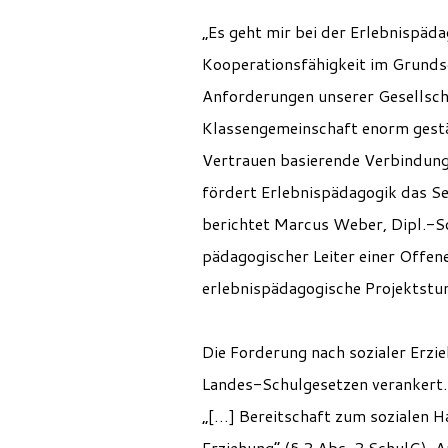
„Es geht mir bei der Erlebnispä
Kooperationsfähigkeit im Grundsch
Anforderungen unserer Gesellscha
Klassengemeinschaft enorm gestär
Vertrauen basierende Verbindung
fördert Erlebnispädagogik das S
berichtet Marcus Weber, Dipl.-Soz
pädagogischer Leiter einer Offen
erlebnispädagogische Projektstu
Die Forderung nach sozialer Erzie
Landes-Schulgesetzen verankert
„[…] Bereitschaft zum sozialen H
Erziehung“ (§ 2 Abs. 2 SchulG). A