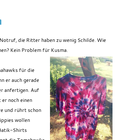
n
 Notruf, die Ritter haben zu wenig Schilde. Wie
iehen? Kein Problem für Kusma.
mahawks für die
nn er auch gerade
er anfertigen. Auf
 er noch einen
re und rührt schon
ippies wollen
Batik-Shirts
innt die Tomahawks