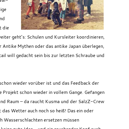
tige
und
t die
eiter geht’s: Schulen und Kursleiter koordinieren,
 Antike Mythen oder das antike Japan überlegen,
tail will gedacht sein bis zur letzten Schraube und
schon wieder vorüber ist und das Feedback der
te Projekt schon wieder in vollem Gange. Gefangen
 und Raum – da raucht Kusma und der SalzZ-Crew
t das Wetter auch noch so heiß! Das ein oder
h Wasserschlachten ersetzen müssen
 keine gute Idee – und ein rauchender Kopf auch