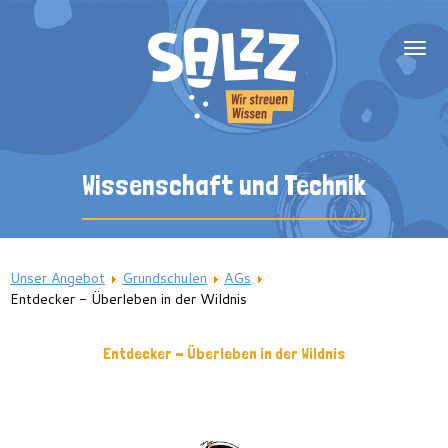
Über uns
Wissenschaft und Technik
Team
Blog
SalzZ unterstützen
Unser Angebot
Grundschulen
AGs
Ganztagsträger
Entdecker - Überleben in der Wildnis
Grundschulen
Entdecker - Überleben in der Wildnis
Sek I und II
Fachförderung
Nachhilfe