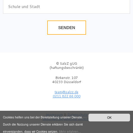
SENDEN
© SalzZ gUG
(haftungsbeschränkt)
Birkenstr. 107
40233 Düsseldorf
team@salzz.de
0211 822 66 000
Impressum
&
Datenschutz
Cookies helfen uns bei der Bereitstellung unserer Dienste.
OK
Geschlechtergerechte Sprache
Durch die Nutzung unserer Dienste erklären Sie sich damit
einverstanden, dass wir Cookies setzen.
Mehr erfahren...