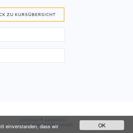
CK ZU KURSÜBERSICHT
Impressum
&
Datenschutz
Geschlechtergerechte Sprache
OK
it einverstanden, dass wir