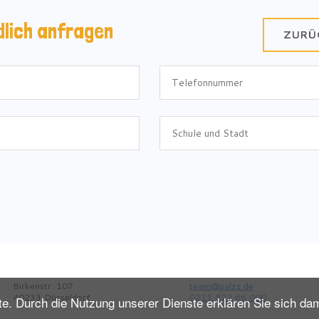
dlich anfragen
ZURÜ
Birkenstr. 107
team@salzz.de
40233 Düsseldorf
0211 822 66 000
te. Durch die Nutzung unserer Dienste erklären Sie sich dam