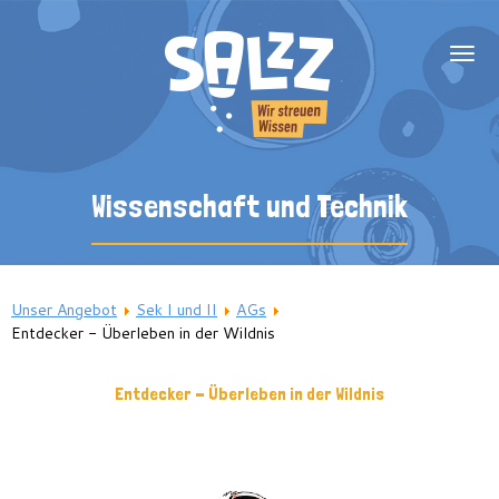
Über uns
Wissenschaft und Technik
Team
Blog
SalzZ unterstützen
Unser Angebot
Sek I und II
AGs
Ganztagsträger
Entdecker - Überleben in der Wildnis
Grundschulen
Entdecker - Überleben in der Wildnis
Sek I und II
Fachförderung
Nachhilfe