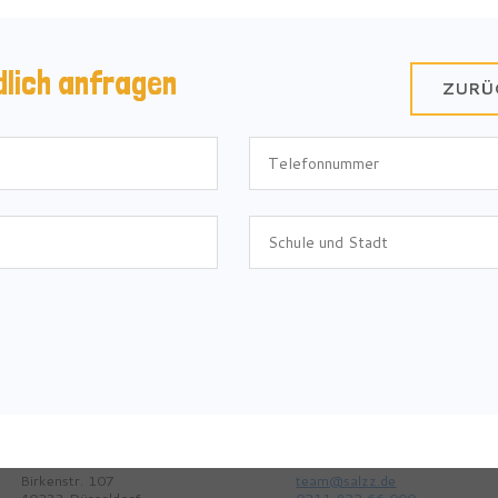
dlich anfragen
ZURÜ
Birkenstr. 107
team@salzz.de