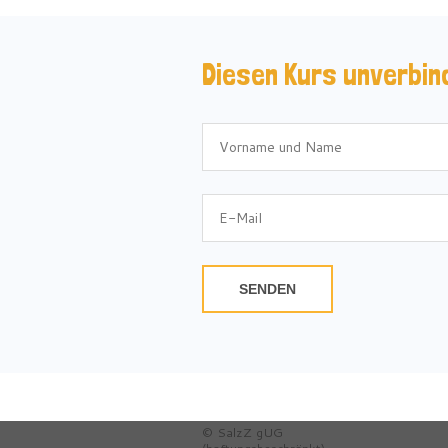
Diesen Kurs unverbin
SENDEN
© SalzZ gUG