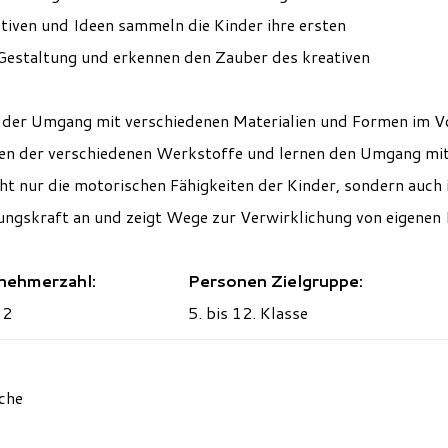
ven und Ideen sammeln die Kinder ihre ersten
 Gestaltung und erkennen den Zauber des kreativen
t der Umgang mit verschiedenen Materialien und Formen im V
ten der verschiedenen Werkstoffe und lernen den Umgang mi
ht nur
die
motorische
n
F
ä
higkeiten der Kinder
,
sondern auch 
lungskraft
an und
zeigt Wege zur Verwirklichung von eigenen
lnehmerzahl:
Personen Zielgruppe:
12
5. bis 12. Klasse
che