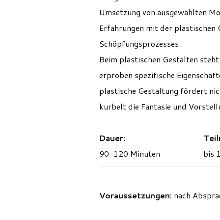
Umsetzung von ausgewählten Moti
Erfahrungen mit der plastischen
Schöpfungsprozesses.
Beim
p
lastischen Gestalten steh
erproben spezifische Eigenschaf
plastische Gestaltung f
ör
der
t
nic
kurbelt die Fantasie und Vorstel
Dauer:
Tei
90-120 Minuten
bis 
Voraussetzungen:
nach Abspra