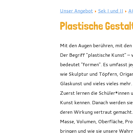
Unser Angebot
Sek I und II
A
Plastische Gestal
Mit den Augen berühren, mit den
Der Begriff "plastische Kunst" 
bedeutet "formen". E
s
umfasst jeg
wie Skulptur und Töpfern, Origa
Glaskunst und vieles
vieles
mehr
Zuerst
lernen
die Schüler*innen u
Kunst
kennen
. Danach werden sie
deren Wirkung vertraut gemacht.
Masse, Volumen, Oberfläche, Pro
bringen und wie sie unsere Wahr