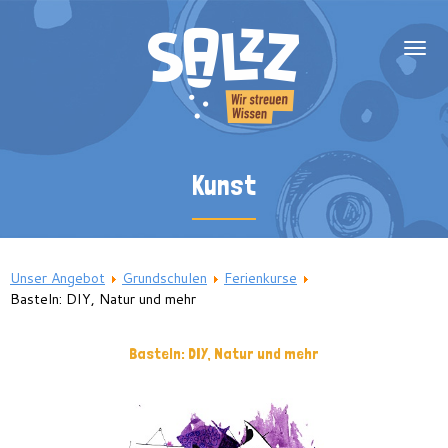
Über uns
Kunst
Team
Blog
SalzZ unterstützen
Unser Angebot
Grundschulen
Ferienkurse
Ganztagsträger
Basteln: DIY, Natur und mehr
Grundschulen
Basteln: DIY, Natur und mehr
Sek I und II
Fachförderung
Nachhilfe