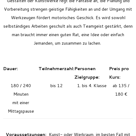
Gestalten der Kunstwerke regt die Fantasie an, die Planung und
Vorbereitung strengen geistige Fähigkeiten an und der Umgang mit
Werkzeugen fördert motorisches Geschick. Es wird sowohl
selbständiges Arbeiten geschult als auch Teamgeist gestärkt, denn
man braucht immer einen guten Rat, eine Idee oder einfach
Jemanden, um zusammen zu lachen.
Dauer:
Teilnehmerzahl:
Personen
Preis pro
Zielgruppe:
Kurs:
180 / 240
bis 12
1. bis 4. Klasse
ab 135 /
Minuten
180 €
mit einer
Mittagspause
Voraussetzungen:
Kunst- oder Werkraum, im besten Fall mit